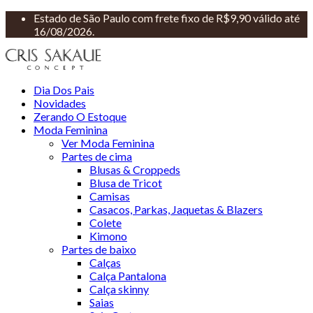
Estado de São Paulo com frete fixo de R$9,90 válido até
16/08/2026.
Dia Dos Pais
Novidades
Zerando O Estoque
Moda Feminina
Ver Moda Feminina
Partes de cima
Blusas & Croppeds
Blusa de Tricot
Camisas
Casacos, Parkas, Jaquetas & Blazers
Colete
Kimono
Partes de baixo
Calças
Calça Pantalona
Calça skinny
Saias