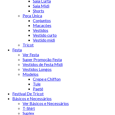
Saia Curta
Saia Midi
Shorts
Peça Única
Conjuntos
Macacões
Vestidos
Vestido curto
Vestido midi
Tricot
Festa
Ver Festa
Super Promoção Festa
Vestidos de Festa Midi
Vestidos Longos
Modelos
Crepe e Chiffon
Tule
Paetê
Festival De Tricot
Básicos e Necessários
Ver Básicos e Necessários
T-Shirt
Suplex