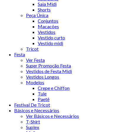
Saia Midi
Shorts
Peça Única
Conjuntos
Macacões
Vestidos
Vestido curto
Vestido midi
Tricot
Festa
Ver Festa
Super Promoção Festa
Vestidos de Festa Midi
Vestidos Longos
Modelos
Crepe e Chiffon
Tule
Paetê
Festival De Tricot
Básicos e Necessários
Ver Básicos e Necessários
T-Shirt
Suplex