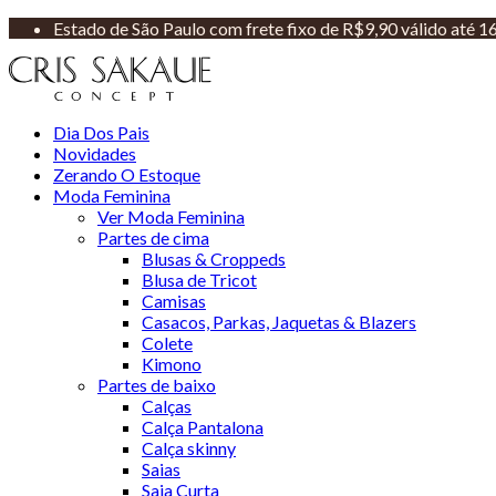
Estado de São Paulo com frete fixo de R$9,90 válido até 
Dia Dos Pais
Novidades
Zerando O Estoque
Moda Feminina
Ver Moda Feminina
Partes de cima
Blusas & Croppeds
Blusa de Tricot
Camisas
Casacos, Parkas, Jaquetas & Blazers
Colete
Kimono
Partes de baixo
Calças
Calça Pantalona
Calça skinny
Saias
Saia Curta