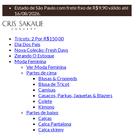
Estado de São Paulo com frete fixo de R$9,90 válido até
16/08/2026.
Tricots: 2 Por R$150,00
Dia Dos Pais
Nova Coleção: Fresh Days
Zerando O Estoque
Moda Feminina
Ver Moda Feminina
Partes de cima
Blusas & Croppeds
Blusa de Tricot
Camisas
Casacos, Parkas, Jaquetas & Blazers
Colete
Kimono
Partes de baixo
Calças
Calça Pantalona
Calça skinny