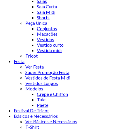
Saias
Saia Curta
Saia Midi
Shorts
Peça Única
Conjuntos
Macacões
Vestidos
Vestido curto
Vestido midi
Tricot
Festa
Ver Festa
Super Promoção Festa
Vestidos de Festa Midi
Vestidos Longos
Modelos
Crepe e Chiffon
Tule
Paetê
Festival De Tricot
Básicos e Necessários
Ver Básicos e Necessários
T-Shirt