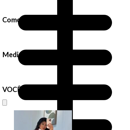
Como fazemos as medidas?
Medidas da Cris
VOCÊ VAI AMAR TAMBÉM