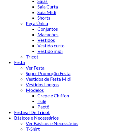
Saias
Saia Curta
Saia Midi
Shorts
Peça Única
Conjuntos
Macacões
Vestidos
Vestido curto
Vestido midi
Tricot
Festa
Ver Festa
Super Promoção Festa
Vestidos de Festa Midi
Vestidos Longos
Modelos
Crepe e Chiffon
Tule
Paetê
Festival De Tricot
Básicos e Necessários
Ver Básicos e Necessários
T-Shirt