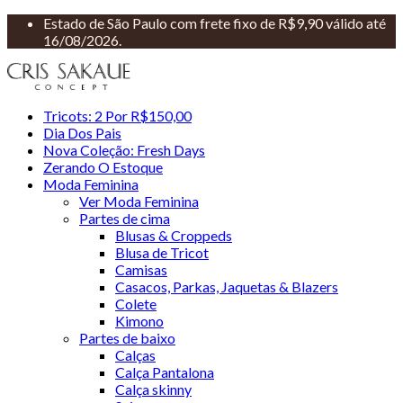
Estado de São Paulo com frete fixo de R$9,90 válido até
16/08/2026.
Tricots: 2 Por R$150,00
Dia Dos Pais
Nova Coleção: Fresh Days
Zerando O Estoque
Moda Feminina
Ver Moda Feminina
Partes de cima
Blusas & Croppeds
Blusa de Tricot
Camisas
Casacos, Parkas, Jaquetas & Blazers
Colete
Kimono
Partes de baixo
Calças
Calça Pantalona
Calça skinny