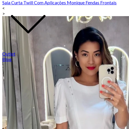
Saia Curta Twill Com Aplicações Monique Fendas Frontais
<
>
Outlet
Blog