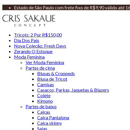
Estado de São Paulo com frete fixo de R$9,90 válido até 
Tricots: 2 Por R$150,00
Dia Dos Pais
Nova Coleção: Fresh Days
Zerando O Estoque
Moda Feminina
Ver Moda Feminina
Partes de cima
Blusas & Croppeds
Blusa de Tricot
Camisas
Casacos, Parkas, Jaquetas & Blazers
Colete
Kimono
Partes de baixo
Calças
Calça Pantalona
Calça skinny
Saias