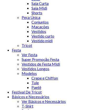
Saia Curta
Saia Midi
Shorts
Peça Única
Conjuntos
Macacões
Vestidos
Vestido curto
Vestido midi
Tricot
Festa
Ver Festa
Super Promoção Festa
Vestidos de Festa Midi
Vestidos Longos
Modelos
Crepe e Chiffon
Tule
Paetê
Festival De Tricot
Básicos e Necessários
Ver Básicos e Necessários
T-Shirt