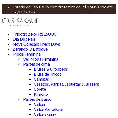
Estado de São Paulo com frete fixo de R$9,90 válido até
16/08/2026.
Tricots: 2 Por R$150,00
Dia Dos Pais
Nova Coleção: Fresh Days
Zerando O Estoque
Moda Feminina
Ver Moda Feminina
Partes de cima
Blusas & Croppeds
Blusa de Tricot
Camisas
Casacos, Parkas, Jaquetas & Blazers
Colete
Kimono
Partes de baixo
Calças
Calça Pantalona
Calça skinny