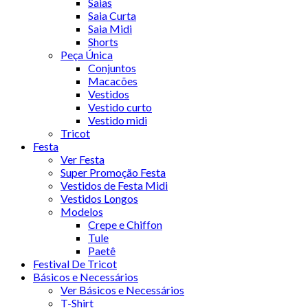
Saias
Saia Curta
Saia Midi
Shorts
Peça Única
Conjuntos
Macacões
Vestidos
Vestido curto
Vestido midi
Tricot
Festa
Ver Festa
Super Promoção Festa
Vestidos de Festa Midi
Vestidos Longos
Modelos
Crepe e Chiffon
Tule
Paetê
Festival De Tricot
Básicos e Necessários
Ver Básicos e Necessários
T-Shirt