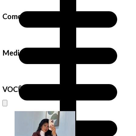
Como fazemos as medidas?
Medidas da Cris
VOCÊ VAI AMAR TAMBÉM