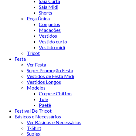
Saia Curta
Saia Midi
Shorts
Peça Única
Conjuntos
Macacões
Vestidos
Vestido curto
Vestido midi
Tricot
Festa
Ver Festa
Super Promoção Festa
Vestidos de Festa Midi
Vestidos Longos
Modelos
Crepe e Chiffon
Tule
Paetê
Festival De Tricot
Básicos e Necessários
Ver Básicos e Necessários
T-Shirt
Suplex