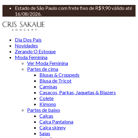
Estado de São Paulo com frete fixo de R$9,90 válido até
16/08/2026.
Dia Dos Pais
Novidades
Zerando O Estoque
Moda Feminina
Ver Moda Feminina
Partes de cima
Blusas & Croppeds
Blusa de Tricot
Camisas
Casacos, Parkas, Jaquetas & Blazers
Colete
Kimono
Partes de baixo
Calças
Calça Pantalona
Calça skinny
Saias