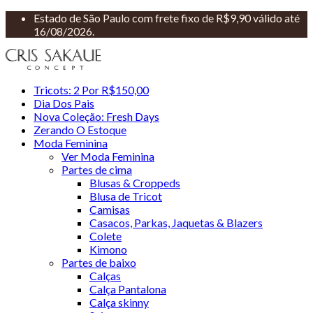
Estado de São Paulo com frete fixo de R$9,90 válido até
16/08/2026.
Tricots: 2 Por R$150,00
Dia Dos Pais
Nova Coleção: Fresh Days
Zerando O Estoque
Moda Feminina
Ver Moda Feminina
Partes de cima
Blusas & Croppeds
Blusa de Tricot
Camisas
Casacos, Parkas, Jaquetas & Blazers
Colete
Kimono
Partes de baixo
Calças
Calça Pantalona
Calça skinny