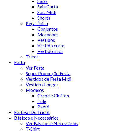
Saias
Saia Curta
Saia Midi
Shorts
Peça Única
Conjuntos
Macacões
Vestidos
Vestido curto
Vestido midi
Tricot
Festa
Ver Festa
Super Promoção Festa
Vestidos de Festa Midi
Vestidos Longos
Modelos
Crepe e Chiffon
Tule
Paetê
Festival De Tricot
Básicos e Necessários
Ver Básicos e Necessários
T-Shirt