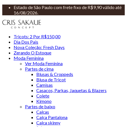
Estado de São Paulo com frete fixo de R$9,90 válido até
16/08/2026.
Tricots: 2 Por R$150,00
Dia Dos Pais
Nova Coleção: Fresh Days
Zerando O Estoque
Moda Feminina
Ver Moda Feminina
Partes de cima
Blusas & Croppeds
Blusa de Tricot
Camisas
Casacos, Parkas, Jaquetas & Blazers
Colete
Kimono
Partes de baixo
Calças
Calça Pantalona
Calça skinny