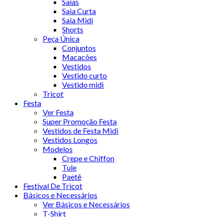
Saias
Saia Curta
Saia Midi
Shorts
Peça Única
Conjuntos
Macacões
Vestidos
Vestido curto
Vestido midi
Tricot
Festa
Ver Festa
Super Promoção Festa
Vestidos de Festa Midi
Vestidos Longos
Modelos
Crepe e Chiffon
Tule
Paetê
Festival De Tricot
Básicos e Necessários
Ver Básicos e Necessários
T-Shirt