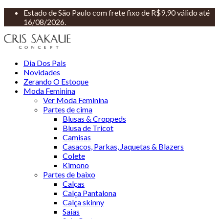
Estado de São Paulo com frete fixo de R$9,90 válido até
16/08/2026.
Dia Dos Pais
Novidades
Zerando O Estoque
Moda Feminina
Ver Moda Feminina
Partes de cima
Blusas & Croppeds
Blusa de Tricot
Camisas
Casacos, Parkas, Jaquetas & Blazers
Colete
Kimono
Partes de baixo
Calças
Calça Pantalona
Calça skinny
Saias