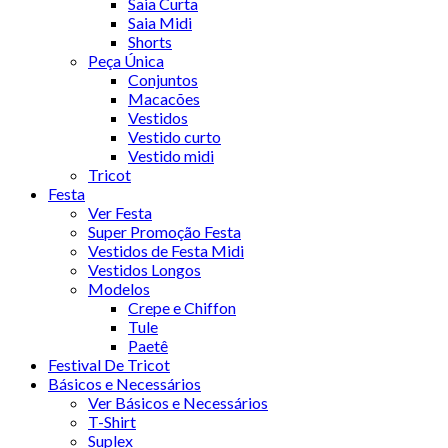
Saia Curta
Saia Midi
Shorts
Peça Única
Conjuntos
Macacões
Vestidos
Vestido curto
Vestido midi
Tricot
Festa
Ver Festa
Super Promoção Festa
Vestidos de Festa Midi
Vestidos Longos
Modelos
Crepe e Chiffon
Tule
Paetê
Festival De Tricot
Básicos e Necessários
Ver Básicos e Necessários
T-Shirt
Suplex