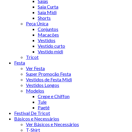
Saias
Saia Curta
Saia Midi
Shorts
Peça Única
Conjuntos
Macacões
Vestidos
Vestido curto
Vestido midi
Tricot
Festa
Ver Festa
Super Promoção Festa
Vestidos de Festa Midi
Vestidos Longos
Modelos
Crepe e Chiffon
Tule
Paetê
Festival De Tricot
Básicos e Necessários
Ver Básicos e Necessários
T-Shirt