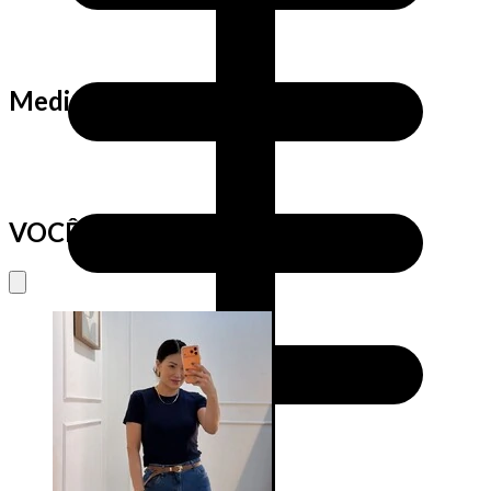
Medidas da Cris
VOCÊ VAI AMAR TAMBÉM