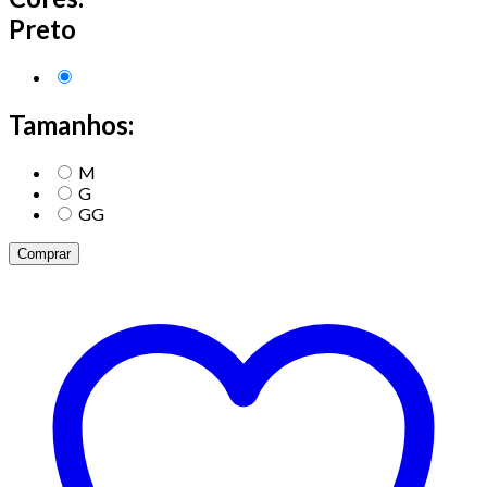
Preto
Tamanhos:
M
G
GG
Comprar