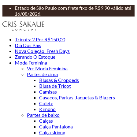
Estado de São Paulo com frete fixo de R$9,90 válido até
16/08/2026.
Tricots: 2 Por R$150,00
Dia Dos Pais
Nova Coleção: Fresh Days
Zerando O Estoque
Moda Feminina
Ver Moda Feminina
Partes de cima
Blusas & Croppeds
Blusa de Tricot
Camisas
Casacos, Parkas, Jaquetas & Blazers
Colete
Kimono
Partes de baixo
Calças
Calça Pantalona
Calça skinny