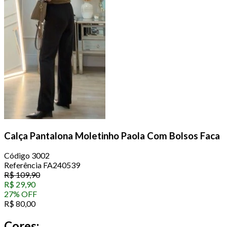
Calça Pantalona Moletinho Paola Com Bolsos Faca
Código
3002
Referência
FA240539
R$
109,90
R$
29,90
27
%
OFF
R$
80,00
Cores: