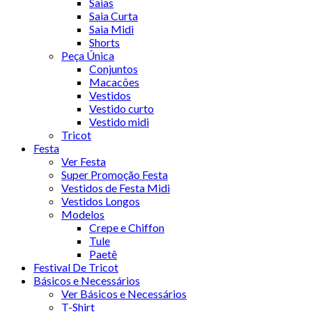
Saias
Saia Curta
Saia Midi
Shorts
Peça Única
Conjuntos
Macacões
Vestidos
Vestido curto
Vestido midi
Tricot
Festa
Ver Festa
Super Promoção Festa
Vestidos de Festa Midi
Vestidos Longos
Modelos
Crepe e Chiffon
Tule
Paetê
Festival De Tricot
Básicos e Necessários
Ver Básicos e Necessários
T-Shirt