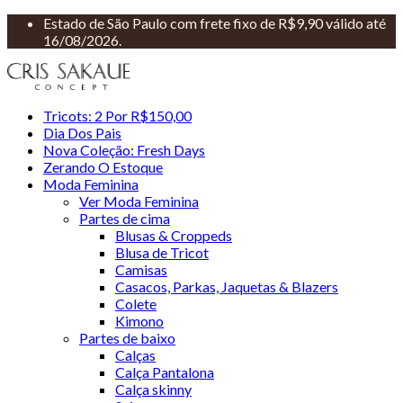
Estado de São Paulo com frete fixo de R$9,90 válido até
16/08/2026.
Tricots: 2 Por R$150,00
Dia Dos Pais
Nova Coleção: Fresh Days
Zerando O Estoque
Moda Feminina
Ver Moda Feminina
Partes de cima
Blusas & Croppeds
Blusa de Tricot
Camisas
Casacos, Parkas, Jaquetas & Blazers
Colete
Kimono
Partes de baixo
Calças
Calça Pantalona
Calça skinny