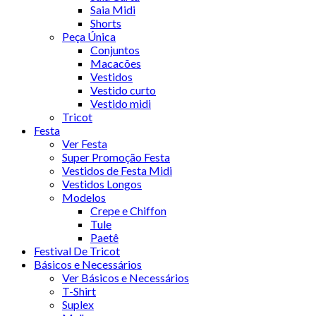
Saia Midi
Shorts
Peça Única
Conjuntos
Macacões
Vestidos
Vestido curto
Vestido midi
Tricot
Festa
Ver Festa
Super Promoção Festa
Vestidos de Festa Midi
Vestidos Longos
Modelos
Crepe e Chiffon
Tule
Paetê
Festival De Tricot
Básicos e Necessários
Ver Básicos e Necessários
T-Shirt
Suplex