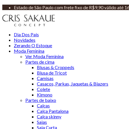
Estado de São Paulo com frete fixo de R$9,90 válido até 
Dia Dos Pais
Novidades
Zerando O Estoque
Moda Feminina
Ver Moda Feminina
Partes de cima
Blusas & Croppeds
Blusa de Tricot
Camisas
Casacos, Parkas, Jaquetas & Blazers
Colete
Kimono
Partes de baixo
Calças
Calça Pantalona
Calça skinny
Saias
Saia Curta