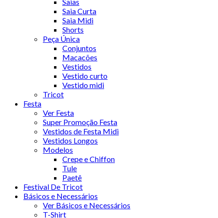
Saias
Saia Curta
Saia Midi
Shorts
Peça Única
Conjuntos
Macacões
Vestidos
Vestido curto
Vestido midi
Tricot
Festa
Ver Festa
Super Promoção Festa
Vestidos de Festa Midi
Vestidos Longos
Modelos
Crepe e Chiffon
Tule
Paetê
Festival De Tricot
Básicos e Necessários
Ver Básicos e Necessários
T-Shirt