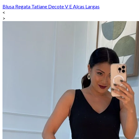
Blusa Regata Tatiane Decote V E Alças Largas
<
>