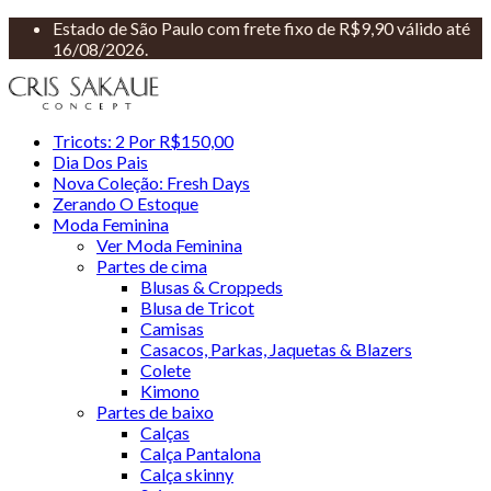
Estado de São Paulo com frete fixo de R$9,90 válido até
16/08/2026.
Tricots: 2 Por R$150,00
Dia Dos Pais
Nova Coleção: Fresh Days
Zerando O Estoque
Moda Feminina
Ver Moda Feminina
Partes de cima
Blusas & Croppeds
Blusa de Tricot
Camisas
Casacos, Parkas, Jaquetas & Blazers
Colete
Kimono
Partes de baixo
Calças
Calça Pantalona
Calça skinny