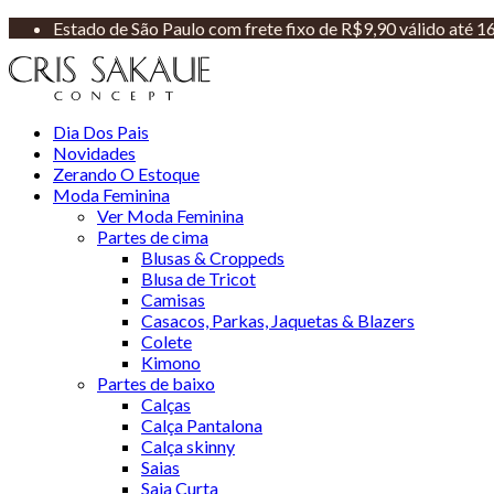
Estado de São Paulo com frete fixo de R$9,90 válido até 
Dia Dos Pais
Novidades
Zerando O Estoque
Moda Feminina
Ver Moda Feminina
Partes de cima
Blusas & Croppeds
Blusa de Tricot
Camisas
Casacos, Parkas, Jaquetas & Blazers
Colete
Kimono
Partes de baixo
Calças
Calça Pantalona
Calça skinny
Saias
Saia Curta