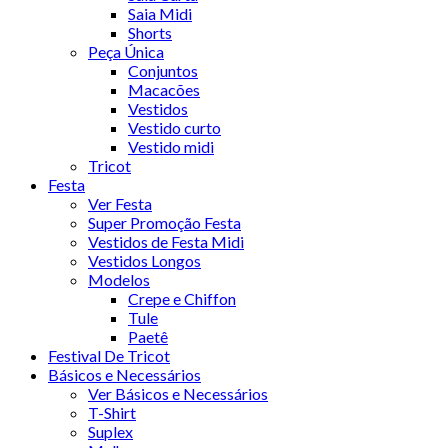
Saia Midi
Shorts
Peça Única
Conjuntos
Macacões
Vestidos
Vestido curto
Vestido midi
Tricot
Festa
Ver Festa
Super Promoção Festa
Vestidos de Festa Midi
Vestidos Longos
Modelos
Crepe e Chiffon
Tule
Paetê
Festival De Tricot
Básicos e Necessários
Ver Básicos e Necessários
T-Shirt
Suplex