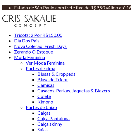
Estado de São Paulo com frete fixo de R$9,90 válido até 
Tricots: 2 Por R$150,00
Dia Dos Pais
Nova Coleção: Fresh Days
Zerando O Estoque
Moda Feminina
Ver Moda Feminina
Partes de cima
Blusas & Croppeds
Blusa de Tricot
Camisas
Casacos, Parkas, Jaquetas & Blazers
Colete
Kimono
Partes de baixo
Calças
Calça Pantalona
Calça skinny
Saias