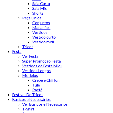
Saia Curta
Saia Midi
Shorts
Peça Única
Conjuntos
Macacões
Vestidos
Vestido curto
Vestido midi
Tricot
Festa
Ver Festa
Super Promoção Festa
Vestidos de Festa Midi
Vestidos Longos
Modelos
Crepe e Chiffon
Tule
Paetê
Festival De Tricot
Básicos e Necessários
Ver Básicos e Necessários
T-Shirt