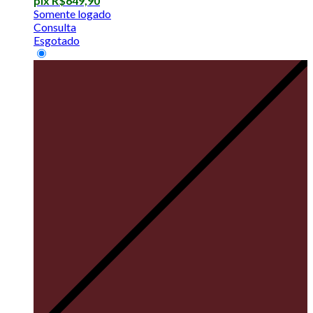
pix
R$
649,90
Somente logado
Consulta
Esgotado