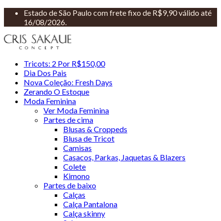
Estado de São Paulo com frete fixo de R$9,90 válido até
16/08/2026.
Tricots: 2 Por R$150,00
Dia Dos Pais
Nova Coleção: Fresh Days
Zerando O Estoque
Moda Feminina
Ver Moda Feminina
Partes de cima
Blusas & Croppeds
Blusa de Tricot
Camisas
Casacos, Parkas, Jaquetas & Blazers
Colete
Kimono
Partes de baixo
Calças
Calça Pantalona
Calça skinny