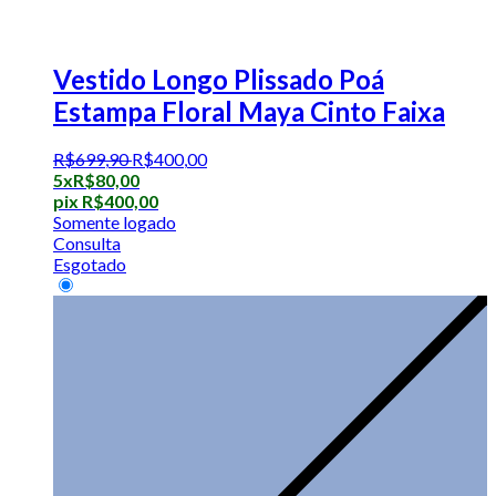
Vestido Longo Plissado Poá
Estampa Floral Maya Cinto Faixa
R$
699
,
90
R$
400
,
00
5x
R$
80,00
pix
R$
400,00
Somente logado
Consulta
Esgotado