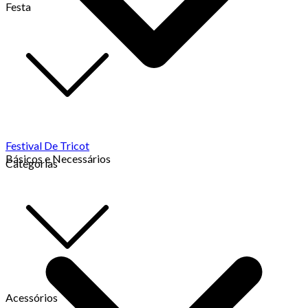
Festa
Festival De Tricot
Básicos e Necessários
Categorias
Acessórios