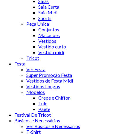
Saias
Saia Curta
Saia Midi
Shorts
Peça Única
Conjuntos
Macacões
Vestidos
Vestido curto
Vestido midi
Tricot
Festa
Ver Festa
Super Promoção Festa
Vestidos de Festa Midi
Vestidos Longos
Modelos
Crepe e Chiffon
Tule
Paetê
Festival De Tricot
Básicos e Necessários
Ver Básicos e Necessários
T-Shirt