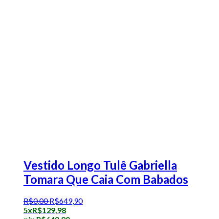
Vestido Longo Tulê Gabriella
Tomara Que Caia Com Babados
R$
0
,
00
R$
649
,
90
5x
R$
129,98